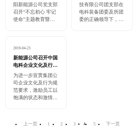
担当、要实干”的要
司党支部又组织全体
讲党课...
阳新能源公司党支部
技有限公司团支部在
求出发，结合公司销
党员前往职工宿舍协
召开“不忘初心 牢记
电科装备团委及所团
售实际...
助...
使命”主题教育暨党
委的正确领导下，以
支部书记讲党课。公
十九大精神和习近平
司党支部书记谢卓敏
新时代中国特色社会
以“学党史、守初
主义思想为指引，聚
2019-04-23
心、抓改革、担使
焦中心任务，立足主
命，积极推动公司高
责主业，深化改革创
新能源公司召开中国
质量发展”为主题给
新，提升核心技术，
电科企业文化及行为
大家讲党课，公司高
凝聚发展合力，以坚
规范宣贯培训会...
为进一步宣贯集团公
管、中干、党员集中
实有效的行动全面推
司企业文化及行为规
参加学习。会上，党
进公司高质量发展。
范要求，激励员工以
支部...
湖南红...
饱满的状态和激情投
入到科研生产中，3
月5日下午，新能源
公司召开中国电科企
上一页
1
2
3
5
下一页
4
业文化及行为规范宣
贯培训会，公司中层