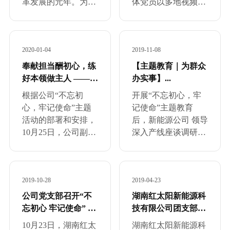
革发展的元年。为实
体党员以多地视频形
现年度任务目标做好
式参会，会议由党总
坚强思想保障，同时
支书记谢卓敏主持。
弘扬民族精神，继承
本次会议通过无记名
2020-01-04
2019-11-08
中华传统，促进职工
投票差额选举的方
之间的互动与融合，
式，选举产生了新能
奉献担当酬初心，练
【主题教育｜为群众
增强内部凝聚力，以
源事业部党总支委
好本领做主人 ——
办实事】...
最青春、最朝气、最
员。会上，48所党委
记“不忘初心，牢记
根据公司“不忘初
开展“不忘初心，牢
智慧、最有创意的方
副书记、副所长孙勇
使命”主题教育党课...
心，牢记使命”主题
记使命”主题教育
式向端午佳节和七一
对新当选的新能源事
活动的部署和安排，
后，新能源公司 领导
建党...
业部党...
10月25日，公司副总
深入产线座谈调研，
经理何学飞以“讲奉
了解员工诉求后，决
献敢担当，做公司的
定投入资金修缮旧宿
主人”为题给国际、
舍，改善员工居住条
2019-10-28
2019-04-23
国内业务部人员上了
件。11月7日，宿舍
一堂别开生面的党
修缮竣工正式搬入，
公司党支部召开“不
湖南红太阳新能源科
课。何总从新时代对
考虑到产线员工12小
忘初心 牢记使命” 主
技有限公司团支部介
党员“把握大势、有
时制倒班的辛苦，公
题教育暨党支部书记
绍...
10月23日，湖南红太
湖南红太阳新能源科