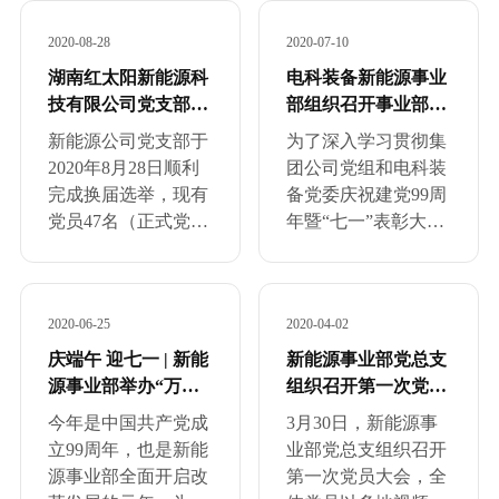
2020-08-28
2020-07-10
湖南红太阳新能源科
电科装备新能源事业
技有限公司党支部介
部组织召开事业部
绍...
（长沙片区）党员大
新能源公司党支部于
为了深入学习贯彻集
会...
2020年8月28日顺利
团公司党组和电科装
完成换届选举，现有
备党委庆祝建党99周
党员47名（正式党员
年暨“七一”表彰大会
45名、预备党员2
的重要指示精神，7
名），其中，博士研
月10日，电科装备新
究生学历1人，硕士
能源事业部组织召开
2020-06-25
2020-04-02
研究生学历15人，本
事业部（长沙片区）
科学历24人。党支部
党员大会。会上，电
庆端午 迎七一 | 新能
新能源事业部党总支
委员会由党支部书
科装备总经理助理、
源事业部举办“万粽
组织召开第一次党员
记、组织委员、宣传
新能源事业部常务副
一心庆端午，时政趣
大会...
今年是中国共产党成
3月30日，新能源事
委员、纪检委员、青
总卫桁传达上级单位
答迎七一”主题活动...
立99周年，也是新能
业部党总支组织召开
年委员5人组成...
关于庆祝建党99周...
源事业部全面开启改
第一次党员大会，全