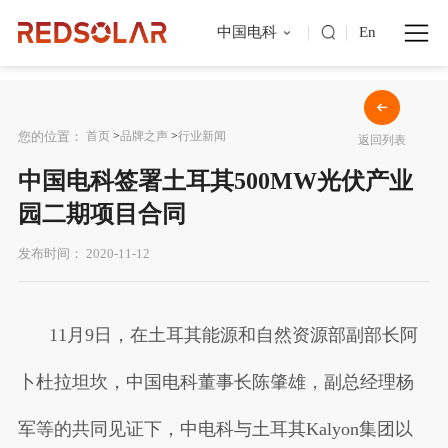
中国电科
En
您的位置：
首页
>
品牌之声
>
行业新闻
返回列表
中国电科签署土耳其500MW光伏产业
园二期项目合同
发布时间： 2020-11-12
11月9日，在土耳其能源和自然资源部副部长阿
卜杜拉坦坎，中国电科董事长陈肇雄，副总经理杨
军等的共同见证下，中电科与土耳其Kalyon集团以