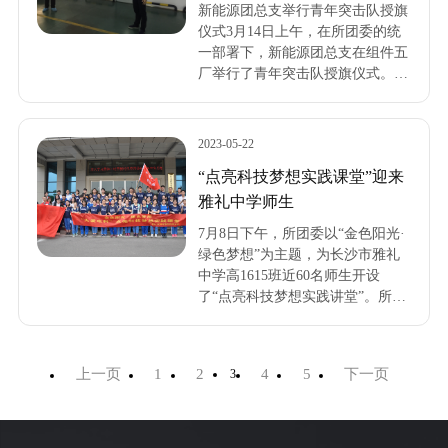
新能源团总支举行青年突击队授旗
仪式3月14日上午，在所团委的统
一部署下，新能源团总支在组件五
厂举行了青年突击队授旗仪式。新
能源公司总经理谢建国、党支部书
记谢卓敏参加授旗仪式。在激昂的
国歌声后，公司党支部书记谢卓敏
2023-05-22
宣读了成立青年突击队的决定。
“点亮科技梦想实践课堂”迎来
雅礼中学师生
7月8日下午，所团委以“金色阳光·
绿色梦想”为主题，为长沙市雅礼
中学高1615班近60名师生开设
了“点亮科技梦想实践讲堂”。所党
委副书记、副所长孙勇热情接待了
雅礼师生。作为雅礼中学校友，孙
勇副书记深情回顾了在雅礼中学的
上一页
1
2
4
5
下一页
3
青葱岁月，介绍了48所