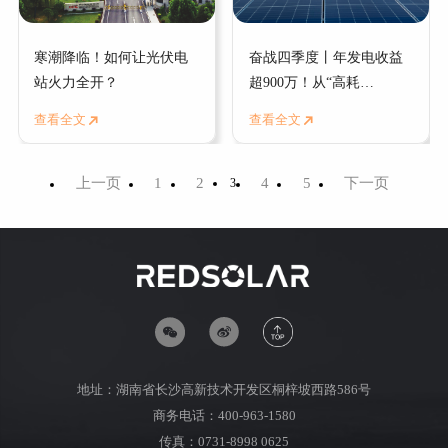
寒潮降临！如何让光伏电
奋战四季度丨年发电收益
站火力全开？
超900万！从“高耗
查看全文
查看全文
能"到“绿动能"红太阳新能
查看全文
查看全文
源助力甘亭工业园绿色转
型新升级
上一页
1
2
4
5
下一页
3
寒潮降临！如何让光伏电
奋战四季度丨年发电收益
站火力全开？
超900万！从“高耗
能"到“绿动能"红太阳新
2024-12-13
2024-12-13
能源助力甘亭工业园绿色
转型新升级
查看全文
查看全文
地址：湖南省长沙高新技术开发区桐梓坡西路586号
商务电话：400-963-1580
传真：0731-8998 0625