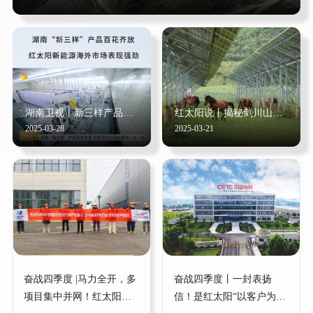
湖南卫视丨新三样产品百花齐放，红太阳新能源海外业务发展强劲...
红太阳说丨揭秘剑川山地光伏，从绿水青山到金山银山的极速蜕变密...
2025-03-28
2025-03-21
奋战四季度 |马力全开，多
奋战四季度丨一封表扬
项目集中并网！红太阳新
信！是红太阳“以客户为中