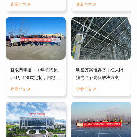
能源献礼迎新春！
心”的初心坚守
查看全文
查看全文
奋战四季度 |马力全开，
奋战四季度丨一封表扬
多项目集中并网！红太阳
信！是红太阳“以客户为
新能源献礼迎新春！
中心”的初心坚守
2025-01-17
2025-01-17
奋战四季度丨每年节约超
明星方案推荐③丨红太阳
500万！深度定制，因地施
渔光互补光伏解决方案
查看全文
查看全文
策，红太阳新能源助力中
查看全文
查看全文
高绿能低碳发展
奋战四季度丨每年节约超
明星方案推荐③丨红太阳
500万！深度定制，因地
渔光互补光伏解决方案
施策，红太阳新能源助力
2025-01-17
2025-01-17
中高绿能低碳发展