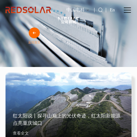
中国电科
En
返回首页
红太阳说丨探寻山巅上的光伏奇迹，红太阳新能源
点亮重庆城口
查看全文